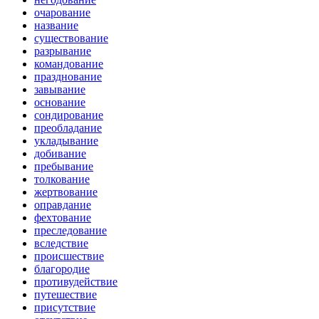
очарование
название
существование
разрывание
командование
празднование
завывание
основание
сондирование
преобладание
укладывание
добивание
пребывание
толкование
жертвование
оправдание
фехтование
преследование
вследствие
происшествие
благородие
противудействие
путешествие
присутствие