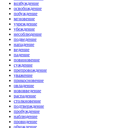
возбуждение
освобождение
побуждение
мгновение
учреждение
убеждение
несоблюдение
подведение
нападение
ведение
падение
повиновение
суждение
препровождение
уважение
прикосновение
овладение
нововведение
распадение
столкновение
подтверждение
пробуждение
наблюдение
провидение
обхождение