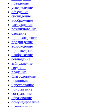
поведение
утверждение
объедение
сновидение
воображение
рассуждение
возникновение
съедение
происхождение
предвидение
возрождение
произведение
изображение
совпадение
заблуждение
сведение
владение
благословение
всхлипывание
царствование
приставание
сострадание
образование
обмундирование
отрезывание