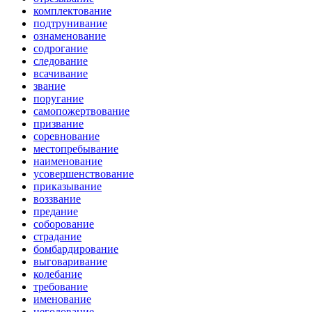
комплектование
подтрунивание
ознаменование
содрогание
следование
всачивание
звание
поругание
самопожертвование
призвание
соревнование
местопребывание
наименование
усовершенствование
приказывание
воззвание
предание
соборование
страдание
бомбардирование
выговаривание
колебание
требование
именование
негодование