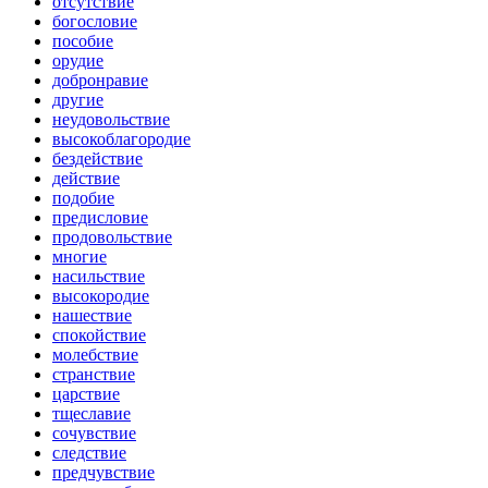
отсутствие
богословие
пособие
орудие
добронравие
другие
неудовольствие
высокоблагородие
бездействие
действие
подобие
предисловие
продовольствие
многие
насильствие
высокородие
нашествие
спокойствие
молебствие
странствие
царствие
тщеславие
сочувствие
следствие
предчувствие