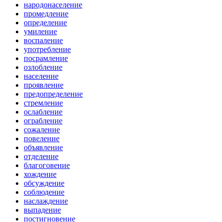
народонаселение
промедление
определение
умиление
воспаление
употребление
посрамление
озлобление
население
проявление
предопределение
стремление
ослабление
ограбление
сожаление
повеление
объявление
отделение
благоговение
хождение
обсуждение
соблюдение
наслаждение
выпадение
постигновение