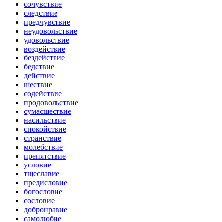
сочувствие
следствие
предчувствие
неудовольствие
удовольствие
воздействие
бездействие
бедствие
действие
шествие
содействие
продовольствие
сумасшествие
насильствие
спокойствие
странствие
молебствие
препятствие
условие
тщеславие
предисловие
богословие
сословие
добронравие
самолюбие