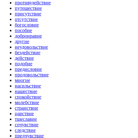
противудействие
путешествие
присутствие
отсутствие
богословие
пособие
добронравие
другие
неудовольствие
бездействие
действие
подобие
предисловие
продовольствие
многие
насильствие
нашествие
спокойствие
молебствие
странствие
царствие
тщеславие
сочувствие
следствие
предчувствие