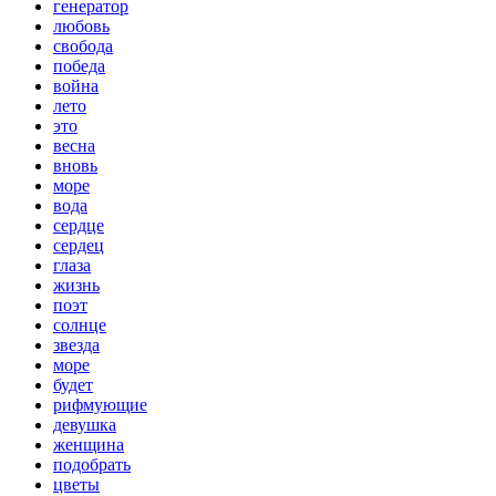
генератор
любовь
свобода
победа
война
лето
это
весна
вновь
море
вода
сердце
сердец
глаза
жизнь
поэт
солнце
звезда
море
будет
рифмующие
девушка
женщина
подобрать
цветы