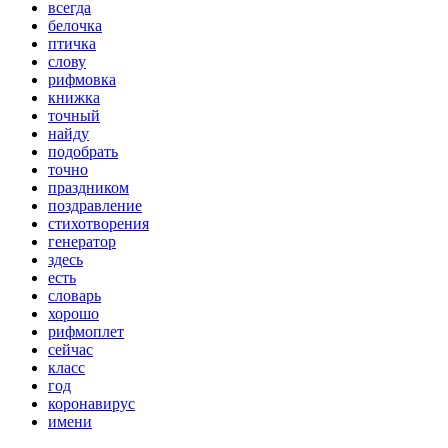
всегда
белочка
птичка
слову
рифмовка
книжка
точный
найду
подобрать
точно
праздником
поздравление
стихотворения
генератор
здесь
есть
словарь
хорошо
рифмоплет
сейчас
класс
год
коронавирус
имени