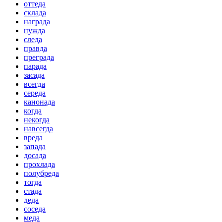
оттеда
склада
награда
нужда
следа
правда
преграда
парада
засада
всегда
середа
канонада
когда
некогда
навсегда
вреда
запада
досада
прохлада
полубреда
тогда
стада
деда
соседа
меда