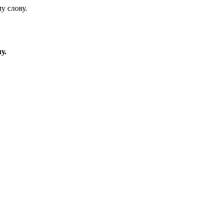
у слову.
у.