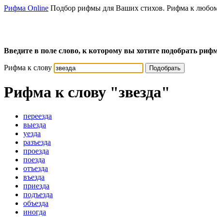
Рифма Online
Подбор рифмы для Ваших стихов. Рифма к любом
Введите в поле слово, к которому вы хотите подобрать рифм
Рифма к слову
Подобрать
Рифма к слову
"звезда"
переезда
выезда
уезда
разъезда
проезда
поезда
отъезда
въезда
приезда
подъезда
объезда
иногда