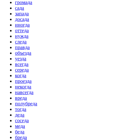
громада
сада
запада
досада
иногда
оттеда
нужда
следа
правда
объезда
уезда
всегда
середа
когда
проезда
некогда
навсегда
вреда
полубреда
тогда
деда
соседа
меда
беда
бреда