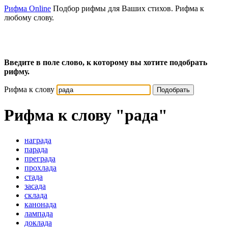
Рифма Online
Подбор рифмы для Ваших стихов. Рифма к
любому слову.
Введите в поле слово, к которому вы хотите подобрать
рифму.
Рифма к слову
Подобрать
Рифма к слову
"рада"
награда
парада
преграда
прохлада
стада
засада
склада
канонада
лампада
доклада