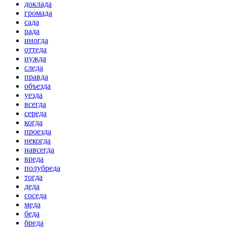
доклада
громада
сада
рада
иногда
оттеда
нужда
следа
правда
объезда
уезда
всегда
середа
когда
проезда
некогда
навсегда
вреда
полубреда
тогда
деда
соседа
меда
беда
бреда