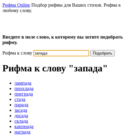
Рифма Online
Подбор рифмы для Ваших стихов. Рифма к
любому слову.
Введите в поле слово, к которому вы хотите подобрать
рифму.
Рифма к слову
Подобрать
Рифма к слову
"запада"
лампада
прохлада
преграда
стада
парада
засада
досада
склада
канонада
награда