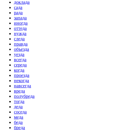
доклада
сада
рада
запада
иногда
оттеда
нужда
следа
правда
объезда
уезда
всегда
середа
когда
проезда
некогда
навсегда
вреда
полубреда
тогда
деда
соседа
меда
беда
бреда