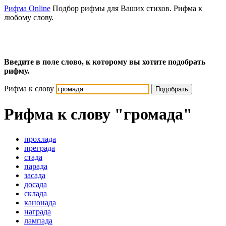
Рифма Online
Подбор рифмы для Ваших стихов. Рифма к
любому слову.
Введите в поле слово, к которому вы хотите подобрать
рифму.
Рифма к слову
Подобрать
Рифма к слову
"громада"
прохлада
преграда
стада
парада
засада
досада
склада
канонада
награда
лампада