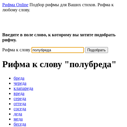
Рифма Online
Подбор рифмы для Ваших стихов. Рифма к
любому слову.
Введите в поле слово, к которому вы хотите подобрать
рифму.
Рифма к слову
Подобрать
Рифма к слову
"полубреда"
бреда
череда
клапареда
вреда
середа
оттеда
соседа
деда
меда
беседа