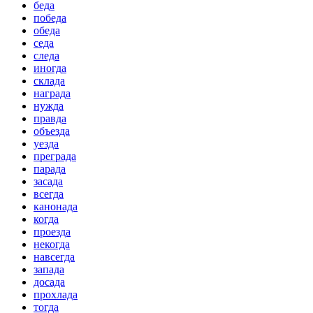
беда
победа
обеда
седа
следа
иногда
склада
награда
нужда
правда
объезда
уезда
преграда
парада
засада
всегда
канонада
когда
проезда
некогда
навсегда
запада
досада
прохлада
тогда