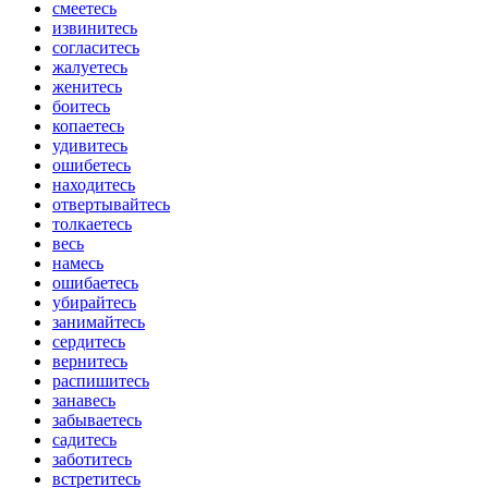
смеетесь
извинитесь
согласитесь
жалуетесь
женитесь
боитесь
копаетесь
удивитесь
ошибетесь
находитесь
отвертывайтесь
толкаетесь
весь
намесь
ошибаетесь
убирайтесь
занимайтесь
сердитесь
вернитесь
распишитесь
занавесь
забываетесь
садитесь
заботитесь
встретитесь