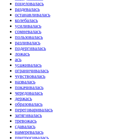
поцеловалась
раздевалась
останавливалась
колебалась
усиливалась
сомневалась
пользовалась
разливалась
подергивалась
ложась
ась
усаживалась
ограничивалась
чувствовалась
назвалась
покачивалась
чередовалась
держась
образовалась
переговаривалась
затягивалась
тревожась
сдавалась
намеревалась
притрогивалась