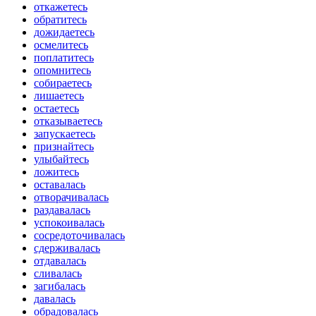
откажетесь
обратитесь
дожидаетесь
осмелитесь
поплатитесь
опомнитесь
собираетесь
лишаетесь
остаетесь
отказываетесь
запускаетесь
признайтесь
улыбайтесь
ложитесь
оставалась
отворачивалась
раздавалась
успокоивалась
сосредоточивалась
сдерживалась
отдавалась
сливалась
загибалась
давалась
обрадовалась