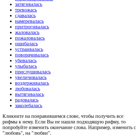
затягивалась
тревожась
сдавалась
намеревалась
притрогивалась
жаловалась
пожаловалась
ошибалась
устраивалась
поворачивалась
убивалась
улыбалась
прислушивалась
увеличивалась
воздерживалась
любовалась
вытягивалась
радовалась
заколебалась
Кликните на понравившемся слове, чтобы получить все
рифмы к нему. Если Вы не нашли подходящую рифму, то
попробуйте изменить окончание слова. Например, изменить с
"любовь", на "любви".