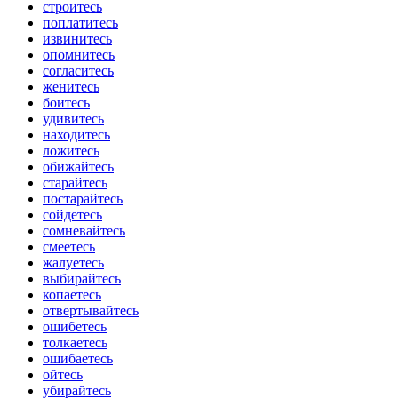
строитесь
поплатитесь
извинитесь
опомнитесь
согласитесь
женитесь
боитесь
удивитесь
находитесь
ложитесь
обижайтесь
старайтесь
постарайтесь
сойдетесь
сомневайтесь
смеетесь
жалуетесь
выбирайтесь
копаетесь
отвертывайтесь
ошибетесь
толкаетесь
ошибаетесь
ойтесь
убирайтесь