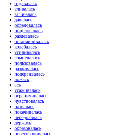
отдавалась
сливалась
загибалась
давалась
обрадовалась
поцеловалась
раздевалась
останавливалась
колебалась
усиливалась
сомневалась
пользовалась
разливалась
подергивалась
ложась
ась
усаживалась
ограничивалась
чувствовалась
назвалась
покачивалась
чередовалась
держась
образовалась
переговаривалась