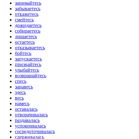
занимайтесь
забываетесь
откажетесь
смейтесь
дожидаетесь
собираетесь
лишаетесь
остаетесь
отказываетесь
бойтесь
запускаетесь
признайтесь
улыбайтесь
возвращайтесь
спесь
занавесь
здесь
весь
намесь
оставалась
отворачивалась
раздавалась
успокоивалась
сосредоточивалась
сдерживалась