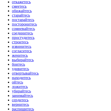
откажетесь
смеетесь
обижайтесь
старайтесь
постарайтесь
посторонитесь
сомневайтесь
соединитесь
простудитесь
строитесь
извинитесь
согласитесь
женитесь
выбирайтесь
боитесь
удивитесь
отвертывайтесь
находитесь
ойтесь
ложитесь
убирайтесь
занимайтесь
сердитесь
вернитесь
распишитесь