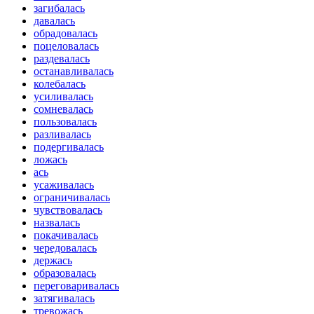
загибалась
давалась
обрадовалась
поцеловалась
раздевалась
останавливалась
колебалась
усиливалась
сомневалась
пользовалась
разливалась
подергивалась
ложась
ась
усаживалась
ограничивалась
чувствовалась
назвалась
покачивалась
чередовалась
держась
образовалась
переговаривалась
затягивалась
тревожась