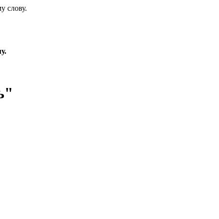
у слову.
у.
ь"