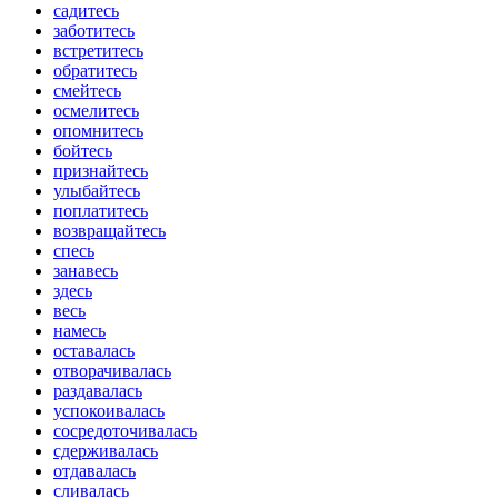
садитесь
заботитесь
встретитесь
обратитесь
смейтесь
осмелитесь
опомнитесь
бойтесь
признайтесь
улыбайтесь
поплатитесь
возвращайтесь
спесь
занавесь
здесь
весь
намесь
оставалась
отворачивалась
раздавалась
успокоивалась
сосредоточивалась
сдерживалась
отдавалась
сливалась