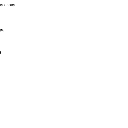
у слову.
у.
"