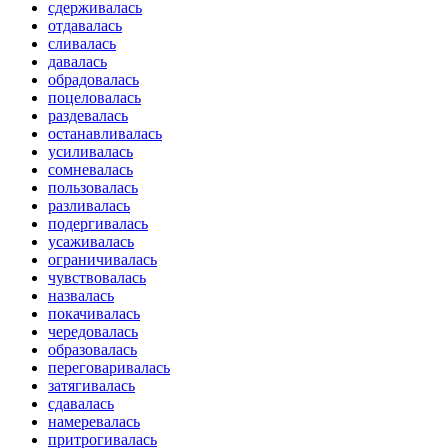
сдерживалась
отдавалась
сливалась
давалась
обрадовалась
поцеловалась
раздевалась
останавливалась
усиливалась
сомневалась
пользовалась
разливалась
подергивалась
усаживалась
ограничивалась
чувствовалась
назвалась
покачивалась
чередовалась
образовалась
переговаривалась
затягивалась
сдавалась
намеревалась
притрогивалась