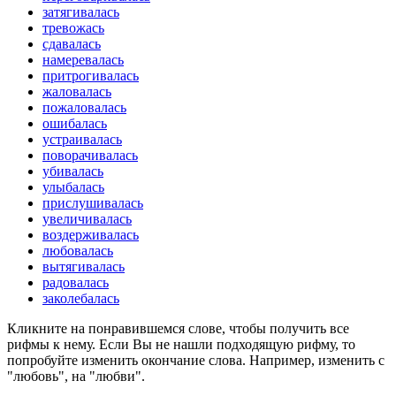
затягивалась
тревожась
сдавалась
намеревалась
притрогивалась
жаловалась
пожаловалась
ошибалась
устраивалась
поворачивалась
убивалась
улыбалась
прислушивалась
увеличивалась
воздерживалась
любовалась
вытягивалась
радовалась
заколебалась
Кликните на понравившемся слове, чтобы получить все
рифмы к нему. Если Вы не нашли подходящую рифму, то
попробуйте изменить окончание слова. Например, изменить с
"любовь", на "любви".