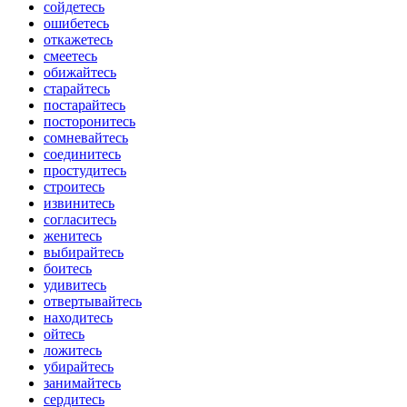
сойдетесь
ошибетесь
откажетесь
смеетесь
обижайтесь
старайтесь
постарайтесь
посторонитесь
сомневайтесь
соединитесь
простудитесь
строитесь
извинитесь
согласитесь
женитесь
выбирайтесь
боитесь
удивитесь
отвертывайтесь
находитесь
ойтесь
ложитесь
убирайтесь
занимайтесь
сердитесь