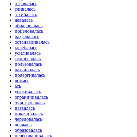
отдавалась
сливалась
загибалась
давалась
обрадовалась
поцеловалась
раздевалась
останавливалась
колебалась
усиливалась
сомневалась
пользовалась
разливалась
подергивалась
ложась
ась
усаживалась
ограничивалась
чувствовалась
назвалась
покачивалась
чередовалась
держась
образовалась
переговаривалась