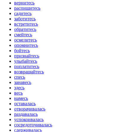
вернитесь
распишитесь
садитесь
заботитесь
встретитесь
обратитесь
смейтесь
осмелитесь
опомнитесь
бойтесь
признайтесь
улыбайтесь
поплатитесь
возвращайтесь
спесь
занавесь
здесь
весь
намесь
оставалась
отворачивалась
раздавалась
успокоивалась
сосредоточивалась
сдерживалась