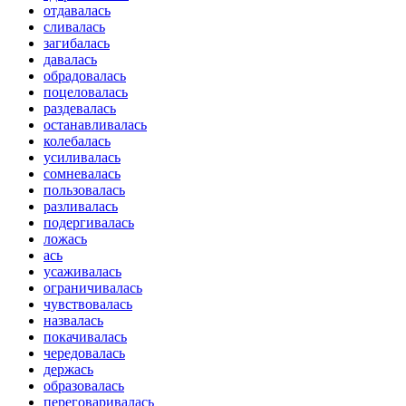
отдавалась
сливалась
загибалась
давалась
обрадовалась
поцеловалась
раздевалась
останавливалась
колебалась
усиливалась
сомневалась
пользовалась
разливалась
подергивалась
ложась
ась
усаживалась
ограничивалась
чувствовалась
назвалась
покачивалась
чередовалась
держась
образовалась
переговаривалась