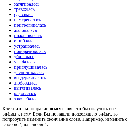
затягивалась
тревожась
сдавалась
намеревалась
притрогивалась
жаловалась
пожаловалась
ошибалась
устраивалась
поворачивалась
убивалась
улыбалась
прислушивалась
увеличивалась
воздерживалась
любовалась
вытягивалась
радовалась
заколебалась
Кликните на понравившемся слове, чтобы получить все
рифмы к нему. Если Вы не нашли подходящую рифму, то
попробуйте изменить окончание слова. Например, изменить с
"любовь", на "любви".