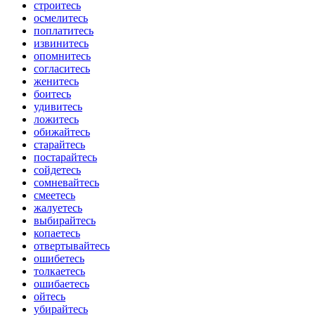
строитесь
осмелитесь
поплатитесь
извинитесь
опомнитесь
согласитесь
женитесь
боитесь
удивитесь
ложитесь
обижайтесь
старайтесь
постарайтесь
сойдетесь
сомневайтесь
смеетесь
жалуетесь
выбирайтесь
копаетесь
отвертывайтесь
ошибетесь
толкаетесь
ошибаетесь
ойтесь
убирайтесь