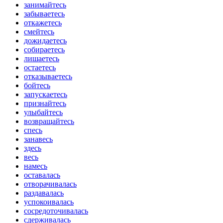
занимайтесь
забываетесь
откажетесь
смейтесь
дожидаетесь
собираетесь
лишаетесь
остаетесь
отказываетесь
бойтесь
запускаетесь
признайтесь
улыбайтесь
возвращайтесь
спесь
занавесь
здесь
весь
намесь
оставалась
отворачивалась
раздавалась
успокоивалась
сосредоточивалась
сдерживалась