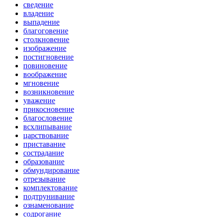
сведение
владение
выпадение
благоговение
столкновение
изображение
постигновение
повиновение
воображение
мгновение
возникновение
уважение
прикосновение
благословение
всхлипывание
царствование
приставание
сострадание
образование
обмундирование
отрезывание
комплектование
подтрунивание
ознаменование
содрогание