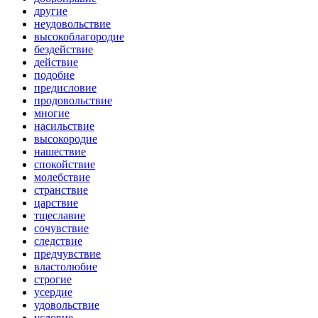
другие
неудовольствие
высокоблагородие
бездействие
действие
подобие
предисловие
продовольствие
многие
насильствие
высокородие
нашествие
спокойствие
молебствие
странствие
царствие
тщеславие
сочувствие
следствие
предчувствие
властолюбие
строгие
усердие
удовольствие
условие