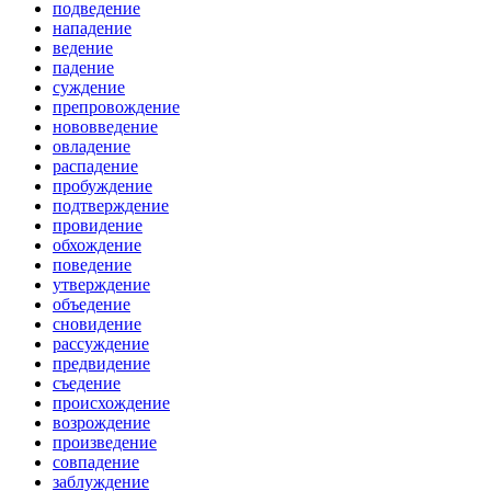
подведение
нападение
ведение
падение
суждение
препровождение
нововведение
овладение
распадение
пробуждение
подтверждение
провидение
обхождение
поведение
утверждение
объедение
сновидение
рассуждение
предвидение
съедение
происхождение
возрождение
произведение
совпадение
заблуждение