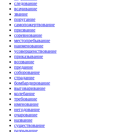
следование
всачивание
звание
поругание
самопожертвование
призвание
соревнование
местопребывание
наименование
усовершенствование
приказывание
воззвание
предание
соборование
страдание
бомбардирование
выговаривание
колебание
требование
именование
негодование
очарование
название
существование
разрывание