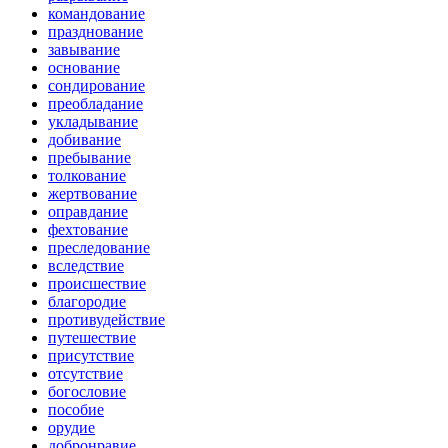
командование
празднование
завывание
основание
сондирование
преобладание
укладывание
добивание
пребывание
толкование
жертвование
оправдание
фехтование
преследование
вследствие
происшествие
благородие
противудействие
путешествие
присутствие
отсутствие
богословие
пособие
орудие
добронравие