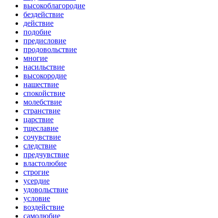
высокоблагородие
бездействие
действие
подобие
предисловие
продовольствие
многие
насильствие
высокородие
нашествие
спокойствие
молебствие
странствие
царствие
тщеславие
сочувствие
следствие
предчувствие
властолюбие
строгие
усердие
удовольствие
условие
воздействие
самолюбие