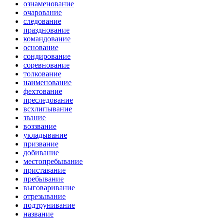
ознаменование
очарование
следование
празднование
командование
основание
сондирование
соревнование
толкование
наименование
фехтование
преследование
всхлипывание
звание
воззвание
укладывание
призвание
добивание
местопребывание
приставание
пребывание
выговаривание
отрезывание
подтрунивание
название