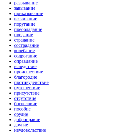
разрывание
завывание
приказывание
всачивание
поругание
преобладание
предание
страдание
сострадание
колебание
содрогание
оправдание
вследствие
происшествие
благородие
противудействие
путешествие
присутствие
отсутствие
богословие
пособие
орудие
добронравие
другие
неудовольствие