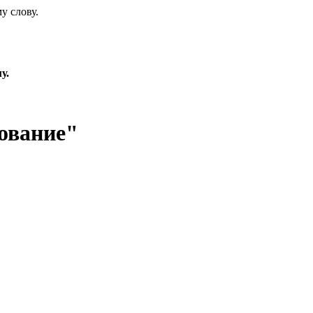
у слову.
у.
ование"