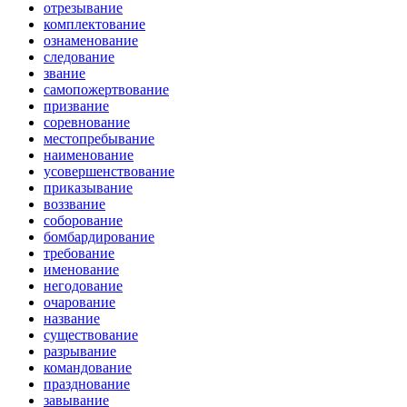
отрезывание
комплектование
ознаменование
следование
звание
самопожертвование
призвание
соревнование
местопребывание
наименование
усовершенствование
приказывание
воззвание
соборование
бомбардирование
требование
именование
негодование
очарование
название
существование
разрывание
командование
празднование
завывание