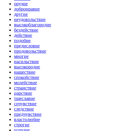
орудие
добронравие
другие
неудовольствие
высокоблагородие
бездействие
действие
подобие
предисловие
продовольствие
многие
насильствие
высокородие
нашествие
спокойствие
молебствие
странствие
царствие
тщеславие
сочувствие
следствие
предчувствие
властолюбие
строгие
усердие