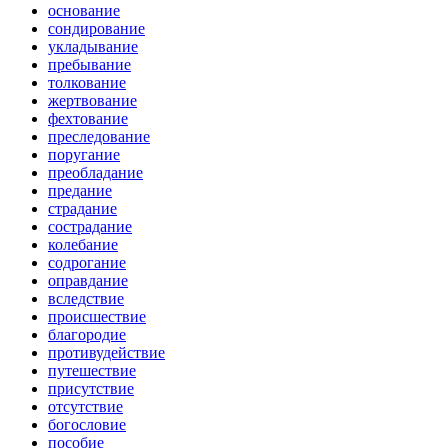
основание
сондирование
укладывание
пребывание
толкование
жертвование
фехтование
преследование
поругание
преобладание
предание
страдание
сострадание
колебание
содрогание
оправдание
вследствие
происшествие
благородие
противудействие
путешествие
присутствие
отсутствие
богословие
пособие