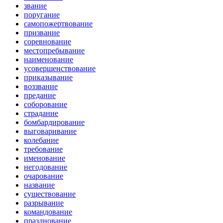
звание
поругание
самопожертвование
призвание
соревнование
местопребывание
наименование
усовершенствование
приказывание
воззвание
предание
соборование
страдание
бомбардирование
выговаривание
колебание
требование
именование
негодование
очарование
название
существование
разрывание
командование
празднование