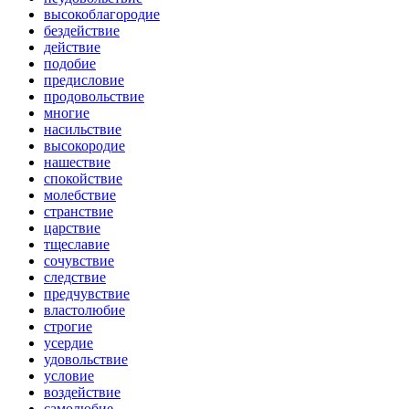
высокоблагородие
бездействие
действие
подобие
предисловие
продовольствие
многие
насильствие
высокородие
нашествие
спокойствие
молебствие
странствие
царствие
тщеславие
сочувствие
следствие
предчувствие
властолюбие
строгие
усердие
удовольствие
условие
воздействие
самолюбие