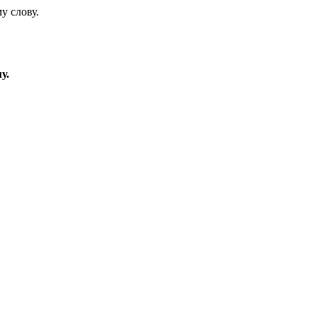
у слову.
у.