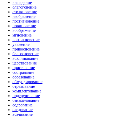
выпадение
благоговение
столкновение
изображение
постигновение
повиновение
воображение
мгновение
возникновение
уважение
прикосновение
благословение
всхлипывание
царствование
приставание
сострадание
образование
обмундирование
отрезывание
комплектование
подтрунивание
ознаменование
содрогание
следование
всачивание