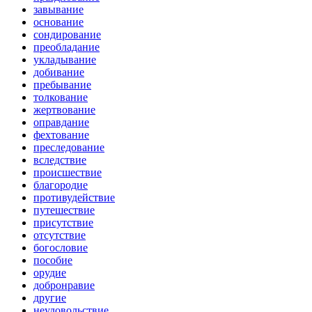
завывание
основание
сондирование
преобладание
укладывание
добивание
пребывание
толкование
жертвование
оправдание
фехтование
преследование
вследствие
происшествие
благородие
противудействие
путешествие
присутствие
отсутствие
богословие
пособие
орудие
добронравие
другие
неудовольствие