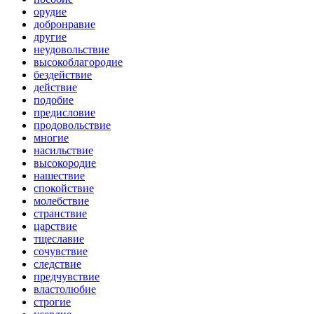
орудие
добронравие
другие
неудовольствие
высокоблагородие
бездействие
действие
подобие
предисловие
продовольствие
многие
насильствие
высокородие
нашествие
спокойствие
молебствие
странствие
царствие
тщеславие
сочувствие
следствие
предчувствие
властолюбие
строгие