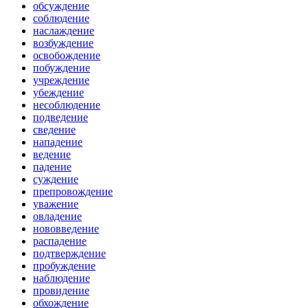
обсуждение
соблюдение
наслаждение
возбуждение
освобождение
побуждение
учреждение
убеждение
несоблюдение
подведение
сведение
нападение
ведение
падение
суждение
препровождение
уважение
овладение
нововведение
распадение
подтверждение
пробуждение
наблюдение
провидение
обхождение