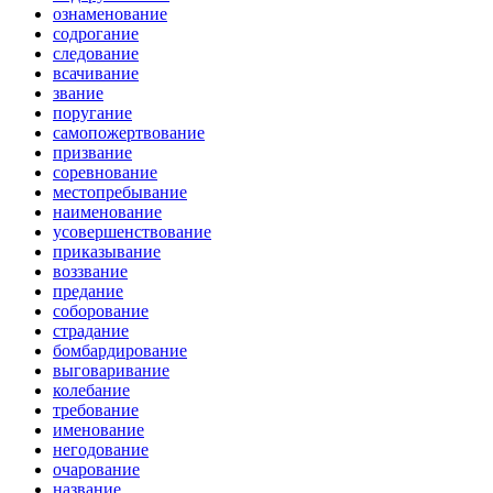
ознаменование
содрогание
следование
всачивание
звание
поругание
самопожертвование
призвание
соревнование
местопребывание
наименование
усовершенствование
приказывание
воззвание
предание
соборование
страдание
бомбардирование
выговаривание
колебание
требование
именование
негодование
очарование
название