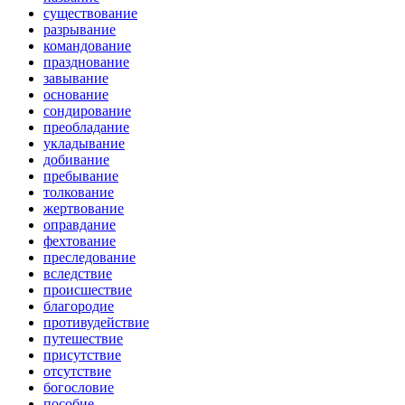
существование
разрывание
командование
празднование
завывание
основание
сондирование
преобладание
укладывание
добивание
пребывание
толкование
жертвование
оправдание
фехтование
преследование
вследствие
происшествие
благородие
противудействие
путешествие
присутствие
отсутствие
богословие
пособие