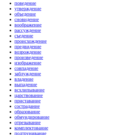
поведение
утверждение
объедение
сновидение
воображение
рассуждение
съедение
происхождение
предвидение
возрождение
произведение
изображение
совпадение
заблуждение
владение
выпадение
всхлипывание
царствование
приставание
сострадание
образование
обмундирование
отрезывание
комплектование
подтрунивание