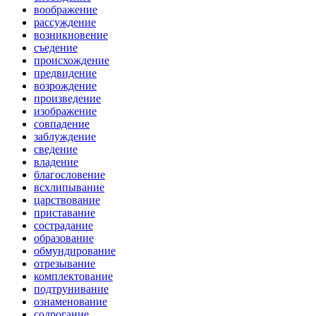
воображение
рассуждение
возникновение
съедение
происхождение
предвидение
возрождение
произведение
изображение
совпадение
заблуждение
сведение
владение
благословение
всхлипывание
царствование
приставание
сострадание
образование
обмундирование
отрезывание
комплектование
подтрунивание
ознаменование
содрогание