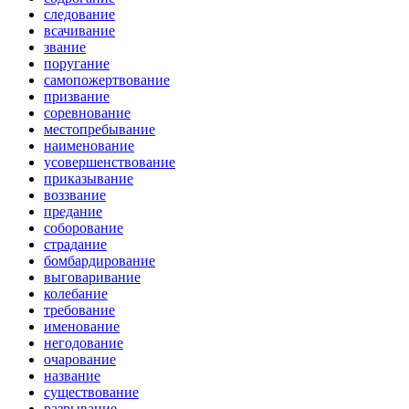
следование
всачивание
звание
поругание
самопожертвование
призвание
соревнование
местопребывание
наименование
усовершенствование
приказывание
воззвание
предание
соборование
страдание
бомбардирование
выговаривание
колебание
требование
именование
негодование
очарование
название
существование
разрывание