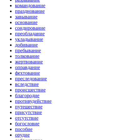
командование
празднование
завывание
основание
сондирование
преобладание
укладывание
добивание
пребывание
толкование
жертвование
оправдание
фехтование
преследование
вследствие
происшествие
благородие
противудействие
путешествие
присутствие
отсутствие
богословие
пособие
орудие