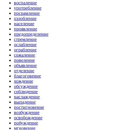
воспаление
употребление
посрамление
озлобление
население
проявление
предопределение
стремление
ослабление
ограбление
сожаление
повеление
объявление
отделение
благоговение
хождение
обсуждение
соблюдение
наслаждение
выпадение
постигновение
возбуждение
освобождение
побуждение
мгновение