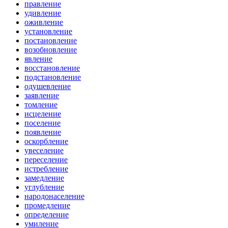
правление
удивление
оживление
установление
постановление
возобновление
явление
восстановление
подстановление
одушевление
заявление
томление
исцеление
поселение
появление
оскорбление
увеселение
переселение
истребление
замедление
углубление
народонаселение
промедление
определение
умиление