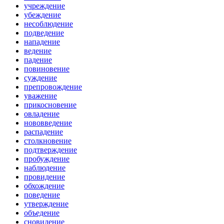
учреждение
убеждение
несоблюдение
подведение
нападение
ведение
падение
повиновение
суждение
препровождение
уважение
прикосновение
овладение
нововведение
распадение
столкновение
подтверждение
пробуждение
наблюдение
провидение
обхождение
поведение
утверждение
объедение
сновидение