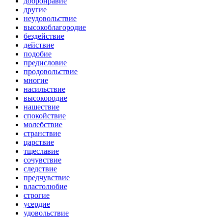
добронравие
другие
неудовольствие
высокоблагородие
бездействие
действие
подобие
предисловие
продовольствие
многие
насильствие
высокородие
нашествие
спокойствие
молебствие
странствие
царствие
тщеславие
сочувствие
следствие
предчувствие
властолюбие
строгие
усердие
удовольствие