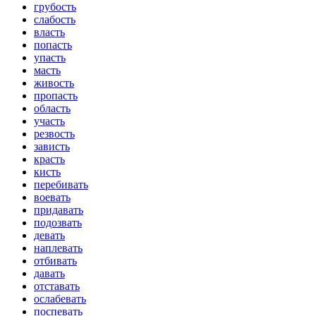
грубость
слабость
власть
попасть
упасть
масть
живость
пропасть
область
участь
резвость
зависть
красть
кисть
перебивать
воевать
придавать
подозвать
девать
наплевать
отбивать
давать
отставать
ослабевать
поспевать