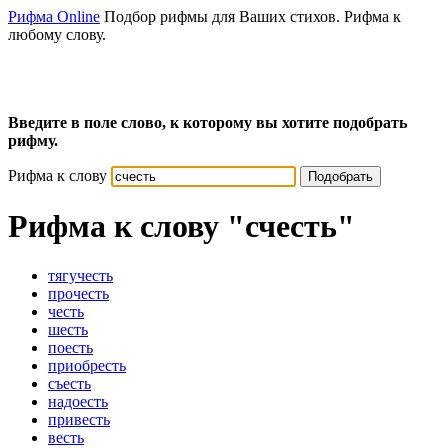
Рифма Online
Подбор рифмы для Ваших стихов. Рифма к
любому слову.
Введите в поле слово, к которому вы хотите подобрать
рифму.
Рифма к слову
Подобрать
Рифма к слову
"счесть"
тягучесть
прочесть
честь
шесть
поесть
приобресть
съесть
надоесть
привесть
весть