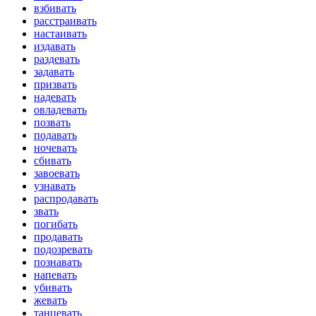
взбивать
расстраивать
настаивать
издавать
раздевать
задавать
призвать
надевать
овладевать
позвать
подавать
ночевать
сбивать
завоевать
узнавать
распродавать
звать
погибать
продавать
подозревать
познавать
напевать
убивать
жевать
танцевать