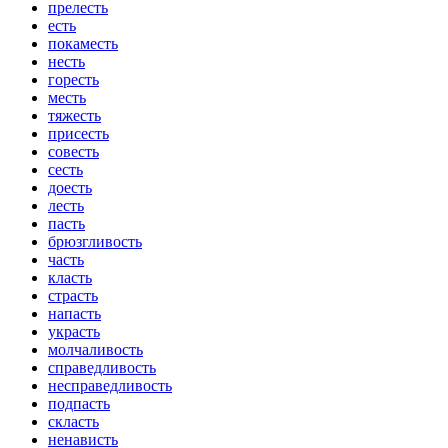
прелесть
есть
покаместь
несть
горесть
месть
тяжесть
присесть
совесть
сесть
доесть
лесть
пасть
брюзгливость
часть
класть
страсть
напасть
украсть
молчаливость
справедливость
несправедливость
подпасть
скласть
ненависть