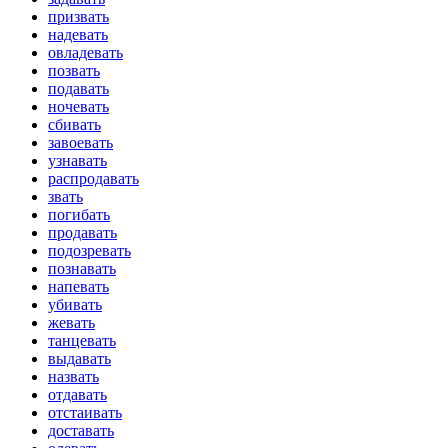
призвать
надевать
овладевать
позвать
подавать
ночевать
сбивать
завоевать
узнавать
распродавать
звать
погибать
продавать
подозревать
познавать
напевать
убивать
жевать
танцевать
выдавать
назвать
отдавать
отстаивать
доставать