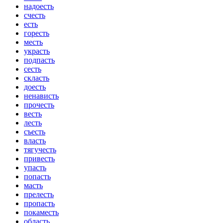
надоесть
счесть
есть
горесть
месть
украсть
подпасть
сесть
скласть
доесть
ненависть
прочесть
весть
лесть
съесть
власть
тягучесть
привесть
упасть
попасть
масть
прелесть
пропасть
покаместь
область