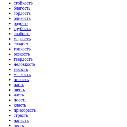
стойкость
благость
гордость
близость
радость
грубость
слабость
мерзость
сладость
тонкость
резкость
твердость
неловкость
узкость
мягкость
низость
пасть
шесть
часть
поесть
класть
приобресть
страсть
напасть
честь