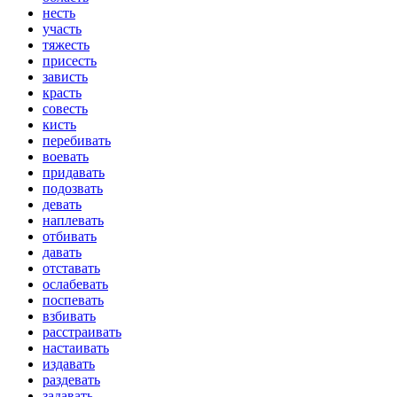
несть
участь
тяжесть
присесть
зависть
красть
совесть
кисть
перебивать
воевать
придавать
подозвать
девать
наплевать
отбивать
давать
отставать
ослабевать
поспевать
взбивать
расстраивать
настаивать
издавать
раздевать
задавать