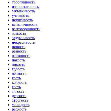
торопливость
изворотливость
забывчивость
учтивость
неучтивость
вспыльчивость
разговорчивость
живость
задумчивость
некрасивость
новость
резвость
ласковость
пакость
дикость
гадость
легкость
кость
колкость
гость
тягость
дерзость
строгость
молодость
редкость