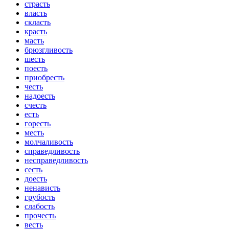
страсть
власть
скласть
красть
масть
брюзгливость
шесть
поесть
приобресть
честь
надоесть
счесть
есть
горесть
месть
молчаливость
справедливость
несправедливость
сесть
доесть
ненависть
грубость
слабость
прочесть
весть