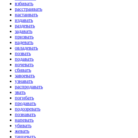
взбивать
расстраивать
настаивать
издавать
раздевать
задавать
призвать
надевать
овладевать
позвать
подавать
ночевать
сбивать
завоевать
узнавать
распродавать
звать
погибать
продавать
подозревать
познавать
напевать
убивать
жевать
танцевать