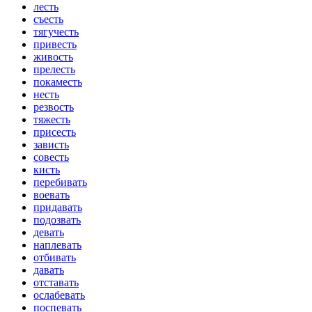
лесть
съесть
тягучесть
привесть
живость
прелесть
покаместь
несть
резвость
тяжесть
присесть
зависть
совесть
кисть
перебивать
воевать
придавать
подозвать
девать
наплевать
отбивать
давать
отставать
ослабевать
поспевать