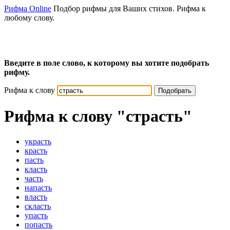
Рифма Online
Подбор рифмы для Ваших стихов. Рифма к
любому слову.
Введите в поле слово, к которому вы хотите подобрать
рифму.
Рифма к слову
Подобрать
Рифма к слову
"страсть"
украсть
красть
пасть
класть
часть
напасть
власть
скласть
упасть
попасть