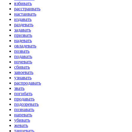
взбивать
расстраивать
настаивать
издавать
раздевать
задавать
призвать
надевать
овладевать
позвать
подавать
ночевать
сбивать
завоевать
узнавать
распродавать
звать
погибать
продавать
подозревать
познавать
напевать
убивать
жевать
танцевать