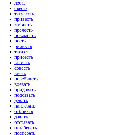
лесть
съесть
тягучесть
привесть
живость
прелесть
покаместь
несть
резвость
тяжесть
присесть
зависть
совесть
кисть
перебивать
воевать
придавать
подозвать
девать
наплевать
отбивать
давать
отставать
ослабевать
поспевать