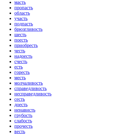
масть
пропасть
область
участь
подпасть
брюзгливость
шесть
поесть
приобресть
честь
надоесть
счесть
есть
горесть
месть
молчаливость
справедливость
несправедливость
сесть
доесть
ненависть
грубость
слабость
прочесть
весть