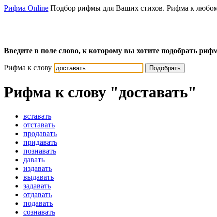
Рифма Online
Подбор рифмы для Ваших стихов. Рифма к любом
Введите в поле слово, к которому вы хотите подобрать рифм
Рифма к слову
Подобрать
Рифма к слову
"доставать"
вставать
отставать
продавать
придавать
познавать
давать
издавать
выдавать
задавать
отдавать
подавать
сознавать