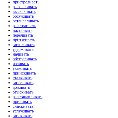
пристреливать
расхваливать
выскакивать
обсуживать
останавливать
расстраивать
настаивать
переливать
притягивать
заглаживать
удерживать
наливать
обстреливать
изливать
ухаживать
приискивать
сталкивать
застегивать
доживать
отыскивать
расстанавливать
приливать
снискивать
услуживать
заискивать