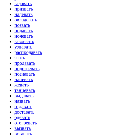
задавать
призвать
надевать
овладевать
позвать
подавать
ночевать
завоевать
узнавать
распродавать
звать
продавать
подозревать
познавать
напевать
жевать
танцевать
выдавать
назвать
отдавать
доставать
одевать
отогревать
вызвать
вставать