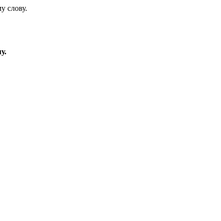
у слову.
у.