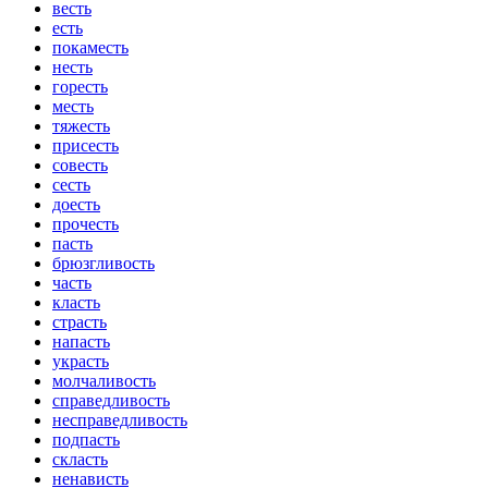
весть
есть
покаместь
несть
горесть
месть
тяжесть
присесть
совесть
сесть
доесть
прочесть
пасть
брюзгливость
часть
класть
страсть
напасть
украсть
молчаливость
справедливость
несправедливость
подпасть
скласть
ненависть