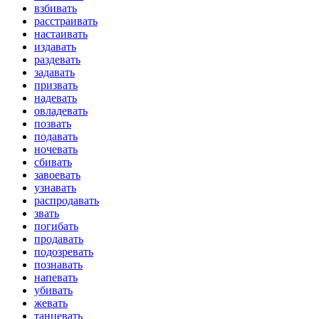
взбивать
расстраивать
настаивать
издавать
раздевать
задавать
призвать
надевать
овладевать
позвать
подавать
ночевать
сбивать
завоевать
узнавать
распродавать
звать
погибать
продавать
подозревать
познавать
напевать
убивать
жевать
танцевать