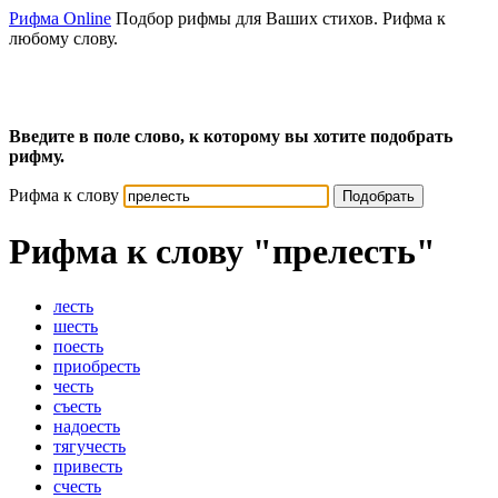
Рифма Online
Подбор рифмы для Ваших стихов. Рифма к
любому слову.
Введите в поле слово, к которому вы хотите подобрать
рифму.
Рифма к слову
Подобрать
Рифма к слову
"прелесть"
лесть
шесть
поесть
приобресть
честь
съесть
надоесть
тягучесть
привесть
счесть