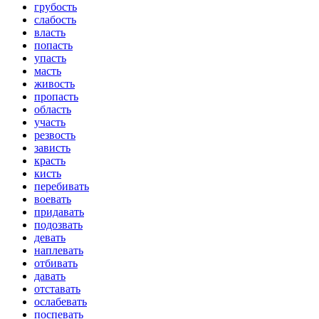
грубость
слабость
власть
попасть
упасть
масть
живость
пропасть
область
участь
резвость
зависть
красть
кисть
перебивать
воевать
придавать
подозвать
девать
наплевать
отбивать
давать
отставать
ослабевать
поспевать