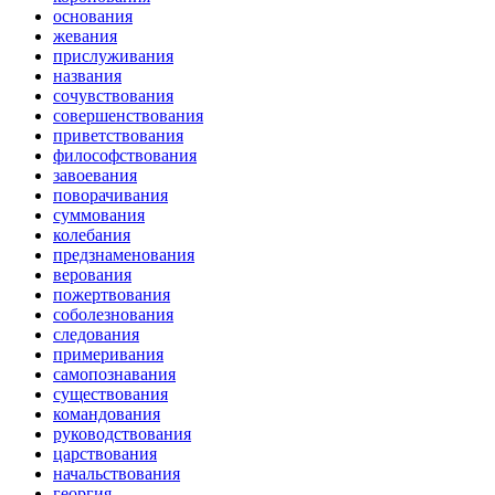
основания
жевания
прислуживания
названия
сочувствования
совершенствования
приветствования
философствования
завоевания
поворачивания
суммования
колебания
предзнаменования
верования
пожертвования
соболезнования
следования
примеривания
самопознавания
существования
командования
руководствования
царствования
начальствования
георгия