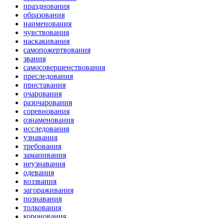
празднования
образования
наименования
чувствования
наскакивания
самопожертвования
звания
самосовершенствования
преследования
приставания
очарования
разочарования
соревнования
ознаменования
исследования
узнавания
требования
заманивания
неузнавания
одевания
воззвания
загораживания
познавания
толкования
коронования