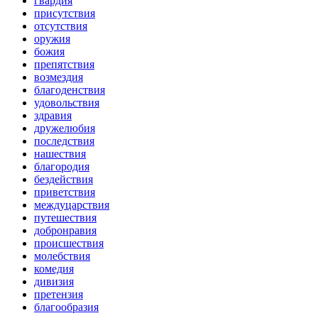
гвардия
присутствия
отсутствия
оружия
божия
препятствия
возмездия
благоденствия
удовольствия
здравия
дружелюбия
последствия
нашествия
благородия
бездействия
приветствия
междуцарствия
путешествия
добронравия
происшествия
молебствия
комедия
дивизия
претензия
благообразия