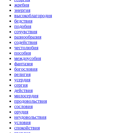
жребия
энергия
высокоблагородия
бедствия
подобия
сочувствия
разнообразия
содействия
честолюбия
пособия
междоусобия
фантазия
богословия
религия
усердия
сергия
действия
милосердия
продовольствия
сословия
орудия
неудовольствия
условия
спокойствия