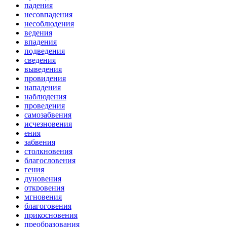
падения
несовпадения
несоблюдения
ведения
впадения
подведения
сведения
выведения
провидения
нападения
наблюдения
проведения
самозабвения
исчезновения
ения
забвения
столкновения
благословения
гения
дуновения
откровения
мгновения
благоговения
прикосновения
преобразования