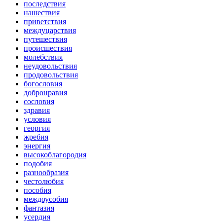
последствия
нашествия
приветствия
междуцарствия
путешествия
происшествия
молебствия
неудовольствия
продовольствия
богословия
добронравия
сословия
здравия
условия
георгия
жребия
энергия
высокоблагородия
подобия
разнообразия
честолюбия
пособия
междоусобия
фантазия
усердия