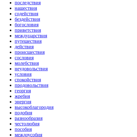
последствия
нашествия
содействия
бездействия
богословия
приветствия
междуцарствия
путешествия
действия
происшествия
сословия
молебствия
неудовольствия
условия
спокойствия
продовольствия
георгия
жребия
энергия
высокоблагородия
подобия
разнообразия
честолюбия
пособия
междоусобия