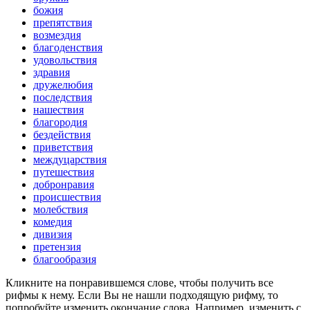
божия
препятствия
возмездия
благоденствия
удовольствия
здравия
дружелюбия
последствия
нашествия
благородия
бездействия
приветствия
междуцарствия
путешествия
добронравия
происшествия
молебствия
комедия
дивизия
претензия
благообразия
Кликните на понравившемся слове, чтобы получить все
рифмы к нему. Если Вы не нашли подходящую рифму, то
попробуйте изменить окончание слова. Например, изменить с