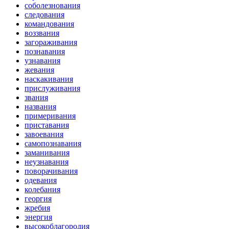
соболезнования
следования
командования
воззвания
загораживания
познавания
узнавания
жевания
наскакивания
прислуживания
звания
названия
примеривания
приставания
завоевания
самопознавания
заманивания
неузнавания
поворачивания
одевания
колебания
георгия
жребия
энергия
высокоблагородия