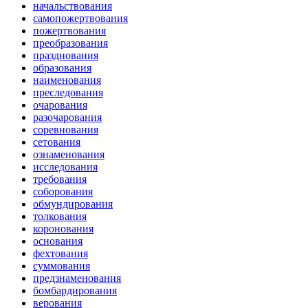
начальствования
самопожертвования
пожертвования
преобразования
празднования
образования
наименования
преследования
очарования
разочарования
соревнования
сетования
ознаменования
исследования
требования
соборования
обмундирования
толкования
коронования
основания
фехтования
суммования
предзнаменования
бомбардирования
верования