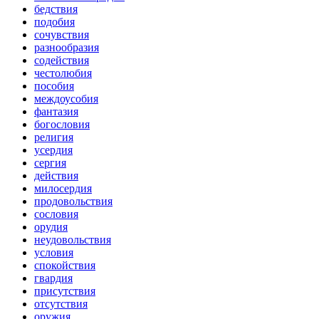
бедствия
подобия
сочувствия
разнообразия
содействия
честолюбия
пособия
междоусобия
фантазия
богословия
религия
усердия
сергия
действия
милосердия
продовольствия
сословия
орудия
неудовольствия
условия
спокойствия
гвардия
присутствия
отсутствия
оружия