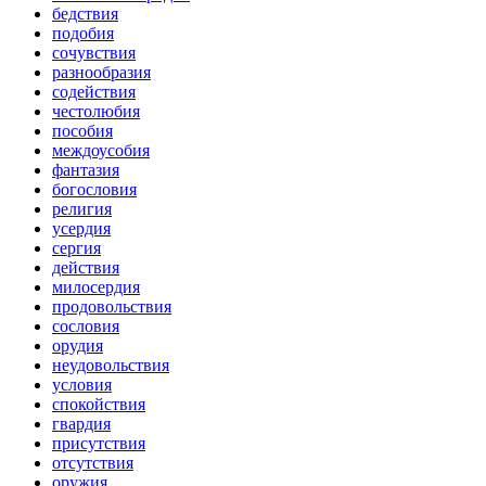
бедствия
подобия
сочувствия
разнообразия
содействия
честолюбия
пособия
междоусобия
фантазия
богословия
религия
усердия
сергия
действия
милосердия
продовольствия
сословия
орудия
неудовольствия
условия
спокойствия
гвардия
присутствия
отсутствия
оружия