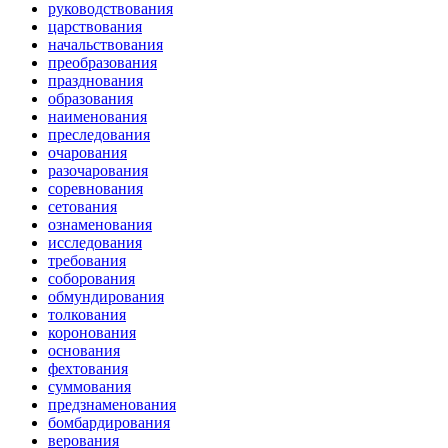
руководствования
царствования
начальствования
преобразования
празднования
образования
наименования
преследования
очарования
разочарования
соревнования
сетования
ознаменования
исследования
требования
соборования
обмундирования
толкования
коронования
основания
фехтования
суммования
предзнаменования
бомбардирования
верования