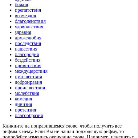
божия
препятствия
возмездия
благоденствия
удовольствия
здравия
дружелюбия
последствия
нашествия
благородия
бездействия
приветствия
междуцарствия
путешествия
добронравия
происшествия
молебствия
комедия
дивизия
претензия
благообразия
Кликните на понравившемся слове, чтобы получить все
рифмы к нему. Если Вы не нашли подходящую рифму, то
попробуйте изменить окончание слова. Например, изменить с