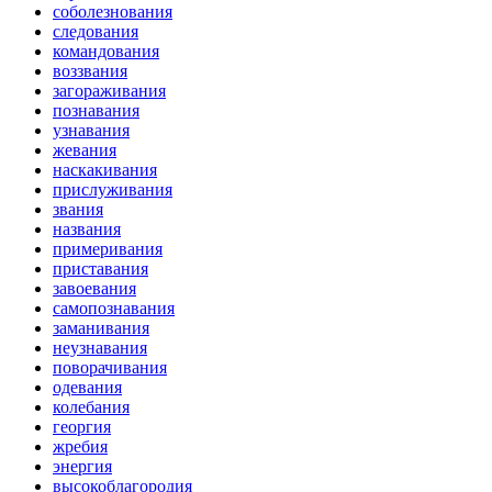
соболезнования
следования
командования
воззвания
загораживания
познавания
узнавания
жевания
наскакивания
прислуживания
звания
названия
примеривания
приставания
завоевания
самопознавания
заманивания
неузнавания
поворачивания
одевания
колебания
георгия
жребия
энергия
высокоблагородия