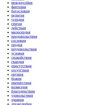
междоусобия
фантазия
богословия
религия
усердия
сергия
действия
милосердия
продовольствия
сословия
орудия
неудовольствия
условия
спокойствия
гвардия
присутствия
отсутствия
оружия
божия
препятствия
возмездия
благоденствия
удовольствия
здравия
дружелюбия