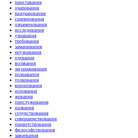
приставания
очарования
разочарования
соревнования
ознаменования
исследования
узнавания
требования
заманивания
неузнавания
одевания
воззвания
загораживания
познавания
толкования
коронования
основания
жевания
прислуживания
названия
сочувствования
совершенствования
приветствования
философствования
завоевания