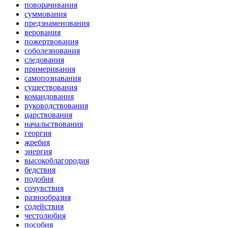
поворачивания
суммования
предзнаменования
верования
пожертвования
соболезнования
следования
примеривания
самопознавания
существования
командования
руководствования
царствования
начальствования
георгия
жребия
энергия
высокоблагородия
бедствия
подобия
сочувствия
разнообразия
содействия
честолюбия
пособия