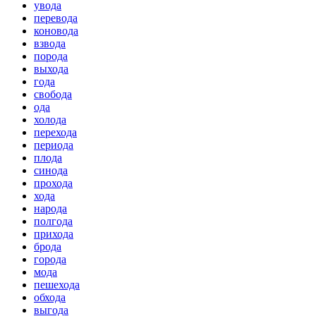
увода
перевода
коновода
взвода
порода
выхода
года
свобода
ода
холода
перехода
периода
плода
синода
прохода
хода
народа
полгода
прихода
брода
города
мода
пешехода
обхода
выгода