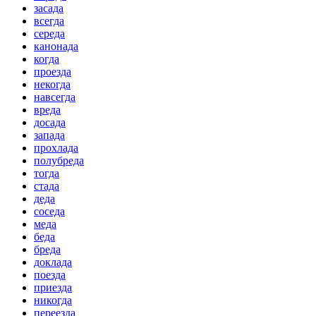
засада
всегда
середа
канонада
когда
проезда
некогда
навсегда
вреда
досада
запада
прохлада
полубреда
тогда
стада
деда
соседа
меда
беда
бреда
доклада
поезда
приезда
никогда
переезда