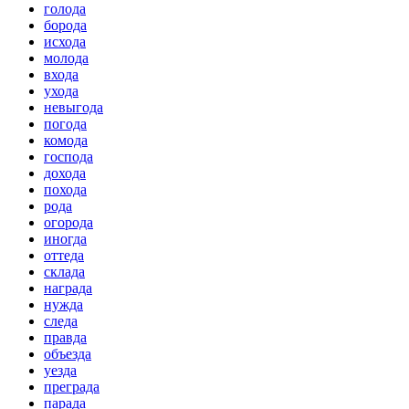
голода
борода
исхода
молода
входа
ухода
невыгода
погода
комода
господа
дохода
похода
рода
огорода
иногда
оттеда
склада
награда
нужда
следа
правда
объезда
уезда
преграда
парада