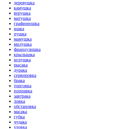
деревушка
камушка
верушка
матушка
графинюшка
ишка
пушка
мамушка
милушка
французишка
крылышка
игрушка
рысака
дурака
сервировка
брака
торговка
поправка
завтрака
ловка
обстановка
масака
губка
чудака
уловка