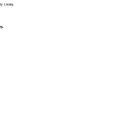
у слову.
у.