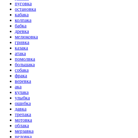
пуговка
остановка
кабака
колпака
бабка
древка
мелюковка
гривка
казака
атака
помолвка
большака
собака
фрака
веревка
ака
кулака
улыбка
ошибка
давка
трепака
мотовка
облака
мерзавка
неловка