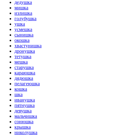
дедушка
мишка
излишка
голубушка
ушка
усмешка
сынишка
окошка
хвастунишка
дронушка
тетушка
мешка
старушка
караюшка
дядюшка
пелагеюшка
кошка
шка
иванушка
пятнушка
девушка
мальчишка
сонюшка
крышка
николушка