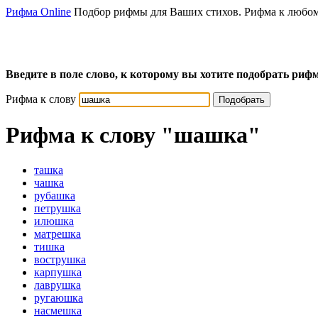
Рифма Online
Подбор рифмы для Ваших стихов. Рифма к любом
Введите в поле слово, к которому вы хотите подобрать рифм
Рифма к слову
Подобрать
Рифма к слову
"шашка"
ташка
чашка
рубашка
петрушка
илюшка
матрешка
тишка
вострушка
карпушка
лаврушка
ругаюшка
насмешка