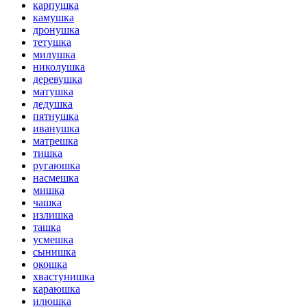
карпушка
камушка
дронушка
тетушка
милушка
николушка
деревушка
матушка
дедушка
пятнушка
иванушка
матрешка
тишка
ругаюшка
насмешка
мишка
чашка
излишка
ташка
усмешка
сынишка
окошка
хвастунишка
караюшка
илюшка