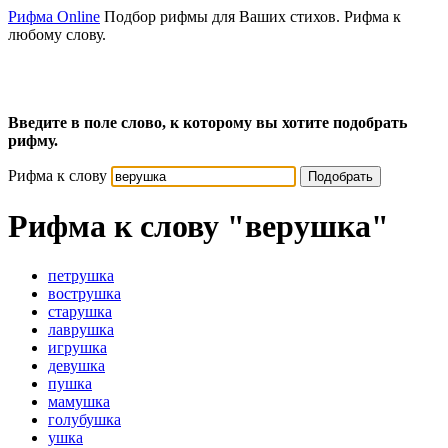
Рифма Online
Подбор рифмы для Ваших стихов. Рифма к
любому слову.
Введите в поле слово, к которому вы хотите подобрать
рифму.
Рифма к слову
Подобрать
Рифма к слову
"верушка"
петрушка
вострушка
старушка
лаврушка
игрушка
девушка
пушка
мамушка
голубушка
ушка