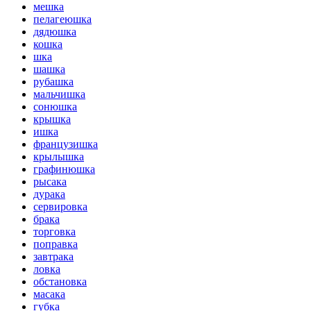
мешка
пелагеюшка
дядюшка
кошка
шка
шашка
рубашка
мальчишка
сонюшка
крышка
ишка
французишка
крылышка
графинюшка
рысака
дурака
сервировка
брака
торговка
поправка
завтрака
ловка
обстановка
масака
губка