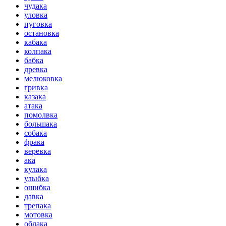
чудака
уловка
пуговка
остановка
кабака
колпака
бабка
древка
мелюковка
гривка
казака
атака
помолвка
большака
собака
фрака
веревка
ака
кулака
улыбка
ошибка
давка
трепака
мотовка
облака