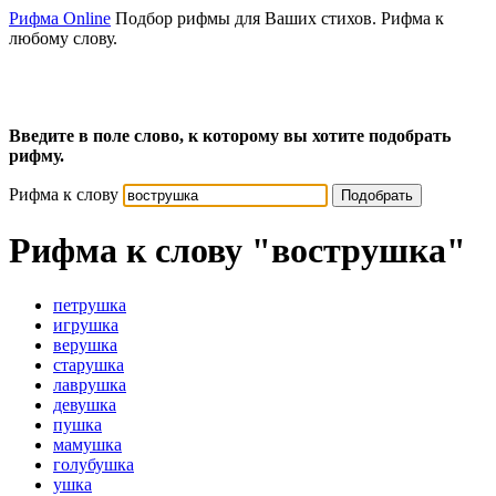
Рифма Online
Подбор рифмы для Ваших стихов. Рифма к
любому слову.
Введите в поле слово, к которому вы хотите подобрать
рифму.
Рифма к слову
Подобрать
Рифма к слову
"вострушка"
петрушка
игрушка
верушка
старушка
лаврушка
девушка
пушка
мамушка
голубушка
ушка