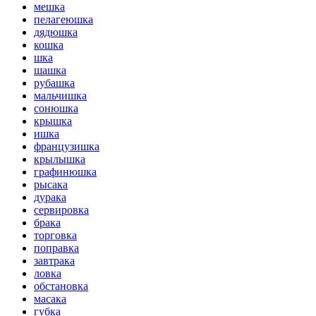
мешка
пелагеюшка
дядюшка
кошка
шка
шашка
рубашка
мальчишка
сонюшка
крышка
ишка
французишка
крылышка
графинюшка
рысака
дурака
сервировка
брака
торговка
поправка
завтрака
ловка
обстановка
масака
губка