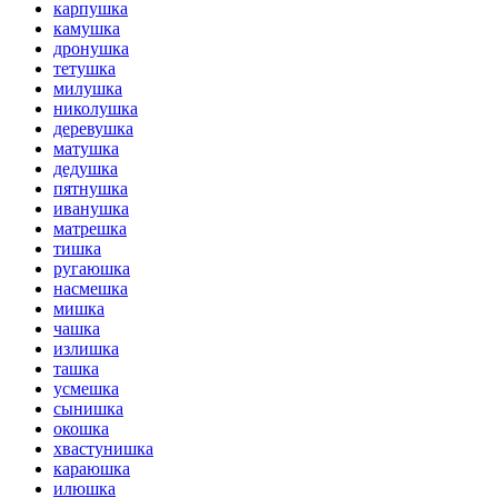
карпушка
камушка
дронушка
тетушка
милушка
николушка
деревушка
матушка
дедушка
пятнушка
иванушка
матрешка
тишка
ругаюшка
насмешка
мишка
чашка
излишка
ташка
усмешка
сынишка
окошка
хвастунишка
караюшка
илюшка