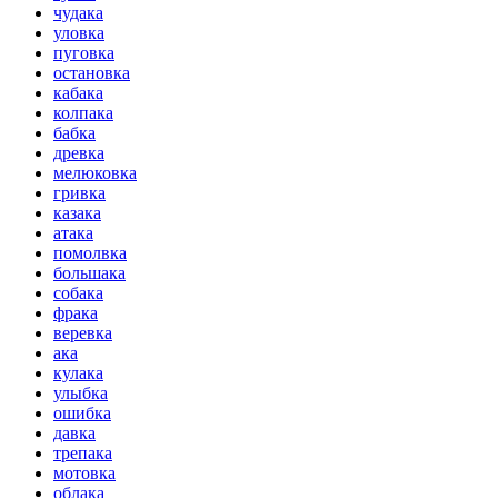
чудака
уловка
пуговка
остановка
кабака
колпака
бабка
древка
мелюковка
гривка
казака
атака
помолвка
большака
собака
фрака
веревка
ака
кулака
улыбка
ошибка
давка
трепака
мотовка
облака