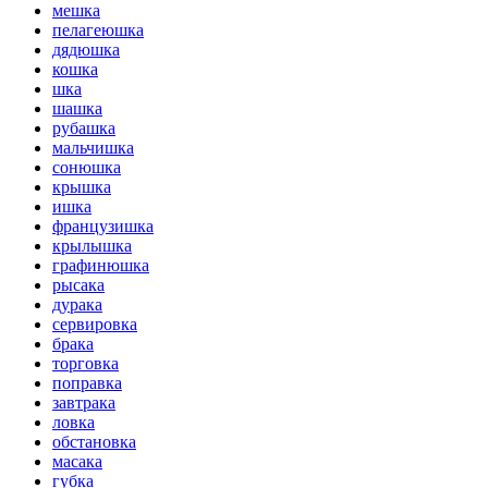
мешка
пелагеюшка
дядюшка
кошка
шка
шашка
рубашка
мальчишка
сонюшка
крышка
ишка
французишка
крылышка
графинюшка
рысака
дурака
сервировка
брака
торговка
поправка
завтрака
ловка
обстановка
масака
губка