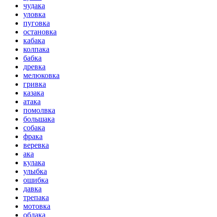
чудака
уловка
пуговка
остановка
кабака
колпака
бабка
древка
мелюковка
гривка
казака
атака
помолвка
большака
собака
фрака
веревка
ака
кулака
улыбка
ошибка
давка
трепака
мотовка
облака