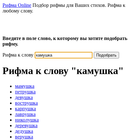
Рифма Online
Подбор рифмы для Ваших стихов. Рифма к
любому слову.
Введите в поле слово, к которому вы хотите подобрать
рифму.
Рифма к слову
Подобрать
Рифма к слову
"камушка"
мамушка
петрушка
девушка
вострушка
карпушка
лаврушка
николушка
деревушка
дедушка
верушка