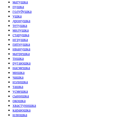
матушка
пушка
голубушка
ушка
дронушка
тетушка
милушка
старушка
игрушка
пятнушка
иванушка
матрешка
тишка
ругаюшка
насмешка
мишка
чашка
излишка
ташка
усмешка
сынишка
окошка
хвастунишка
караюшка
илюшка