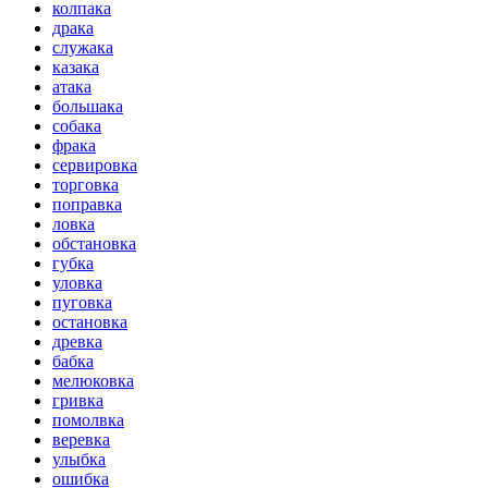
колпака
драка
служака
казака
атака
большака
собака
фрака
сервировка
торговка
поправка
ловка
обстановка
губка
уловка
пуговка
остановка
древка
бабка
мелюковка
гривка
помолвка
веревка
улыбка
ошибка