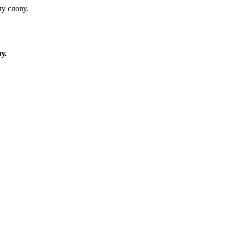
у слову.
у.