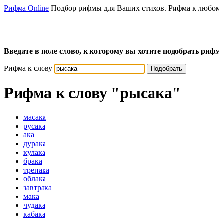
Рифма Online
Подбор рифмы для Ваших стихов. Рифма к любом
Введите в поле слово, к которому вы хотите подобрать рифм
Рифма к слову
Подобрать
Рифма к слову
"рысака"
масака
русака
ака
дурака
кулака
брака
трепака
облака
завтрака
мака
чудака
кабака