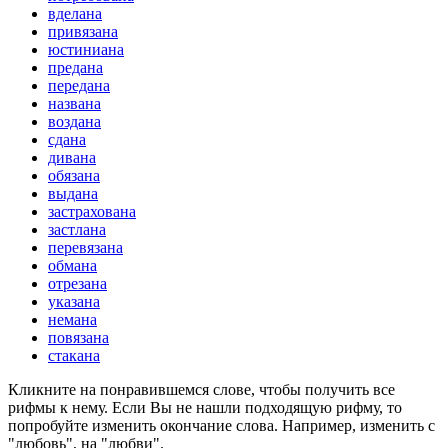
вделана
привязана
юстиниана
предана
передана
названа
воздана
сдана
дивана
обязана
выдана
застрахована
застлана
перевязана
обмана
отрезана
указана
немана
повязана
стакана
Кликните на понравившемся слове, чтобы получить все
рифмы к нему. Если Вы не нашли подходящую рифму, то
попробуйте изменить окончание слова. Например, изменить с
"любовь", на "любви".