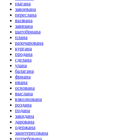
цыгана
завоевана
переслана
вызвана
завязана
шатобриана
плана
разочарована
кургана
продана
сделана
улана
балагана
фриана
ивана
основана
выслана
взволнована
роздана
подана
закидана
дарована
одержана
заинтересована
потребована