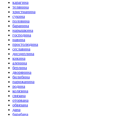
карагина
телянина
христианина
сукина
половина
баранина
нарышкина
господина
навина
простолюдина
сеславина
дисциплина
кикина
аленина
берлина
дворянина
билибина
парижанина
родина
колязина
связана
оторвана
обвязана
дана
барабана