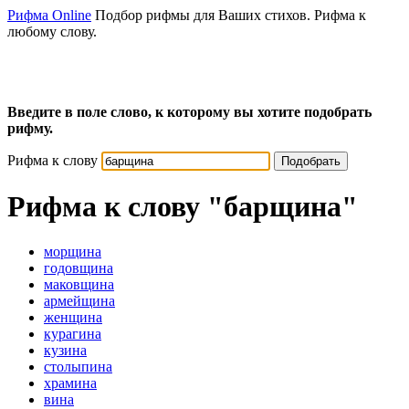
Рифма Online
Подбор рифмы для Ваших стихов. Рифма к
любому слову.
Введите в поле слово, к которому вы хотите подобрать
рифму.
Рифма к слову
Подобрать
Рифма к слову
"барщина"
морщина
годовщина
маковщина
армейщина
женщина
курагина
кузина
столыпина
храмина
вина