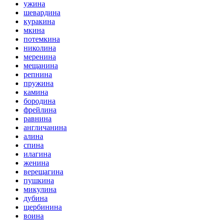
ужина
шевардина
куракина
мкина
потемкина
николина
меренина
мещанина
репнина
пружина
камина
бородина
фрейлина
равнина
англичанина
алина
спина
илагина
женина
верещагина
пушкина
микулина
дубина
щербинина
воина