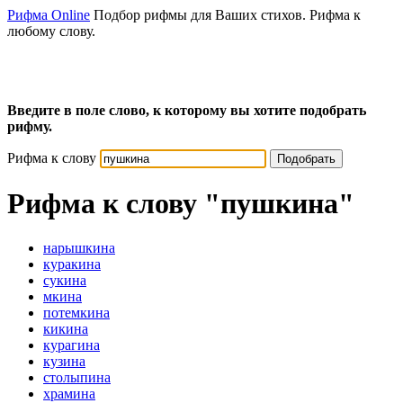
Рифма Online
Подбор рифмы для Ваших стихов. Рифма к
любому слову.
Введите в поле слово, к которому вы хотите подобрать
рифму.
Рифма к слову
Подобрать
Рифма к слову
"пушкина"
нарышкина
куракина
сукина
мкина
потемкина
кикина
курагина
кузина
столыпина
храмина