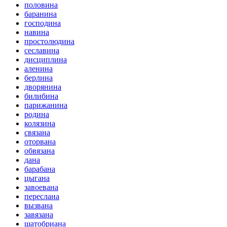
половина
баранина
господина
навина
простолюдина
сеславина
дисциплина
аленина
берлина
дворянина
билибина
парижанина
родина
колязина
связана
оторвана
обвязана
дана
барабана
цыгана
завоевана
переслана
вызвана
завязана
шатобриана