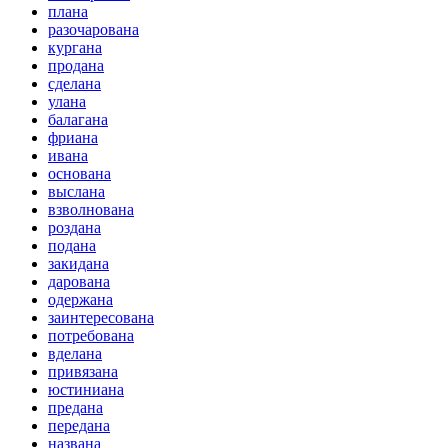
плана
разочарована
кургана
продана
сделана
улана
балагана
фриана
ивана
основана
выслана
взволнована
роздана
подана
закидана
дарована
одержана
заинтересована
потребована
вделана
привязана
юстиниана
предана
передана
названа