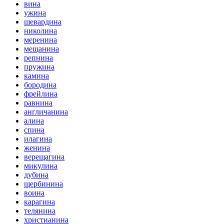
вина
ужина
шевардина
николина
меренина
мещанина
репнина
пружина
камина
бородина
фрейлина
равнина
англичанина
алина
спина
илагина
женина
верещагина
микулина
дубина
щербинина
воина
карагина
телянина
христианина