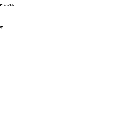
у слову.
у.