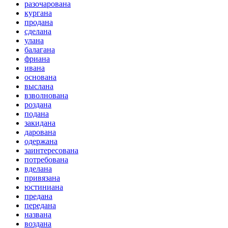
разочарована
кургана
продана
сделана
улана
балагана
фриана
ивана
основана
выслана
взволнована
роздана
подана
закидана
дарована
одержана
заинтересована
потребована
вделана
привязана
юстиниана
предана
передана
названа
воздана