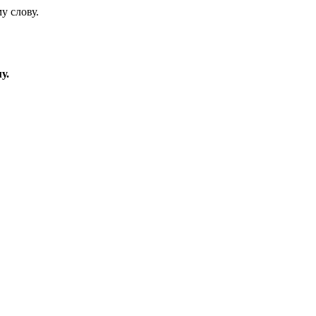
у слову.
у.