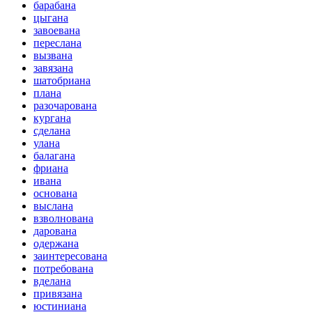
барабана
цыгана
завоевана
переслана
вызвана
завязана
шатобриана
плана
разочарована
кургана
сделана
улана
балагана
фриана
ивана
основана
выслана
взволнована
дарована
одержана
заинтересована
потребована
вделана
привязана
юстиниана