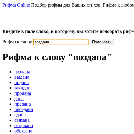
Рифма Online
Подбор рифмы для Ваших стихов. Рифма к любом
Введите в поле слово, к которому вы хотите подобрать рифм
Рифма к слову
Подобрать
Рифма к слову
"воздана"
роздана
выдана
подана
закидана
продана
дана
предана
передана
сдана
связана
оторвана
обвязана