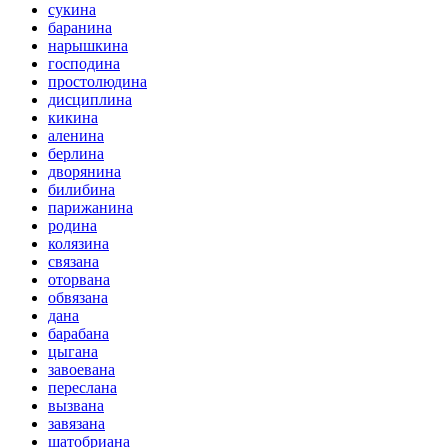
сукина
баранина
нарышкина
господина
простолюдина
дисциплина
кикина
аленина
берлина
дворянина
билибина
парижанина
родина
колязина
связана
оторвана
обвязана
дана
барабана
цыгана
завоевана
переслана
вызвана
завязана
шатобриана