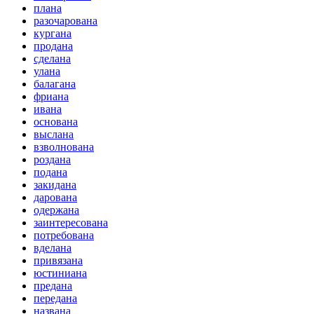
плана
разочарована
кургана
продана
сделана
улана
балагана
фриана
ивана
основана
выслана
взволнована
роздана
подана
закидана
дарована
одержана
заинтересована
потребована
вделана
привязана
юстиниана
предана
передана
названа