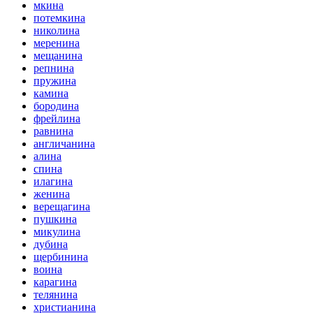
мкина
потемкина
николина
меренина
мещанина
репнина
пружина
камина
бородина
фрейлина
равнина
англичанина
алина
спина
илагина
женина
верещагина
пушкина
микулина
дубина
щербинина
воина
карагина
телянина
христианина