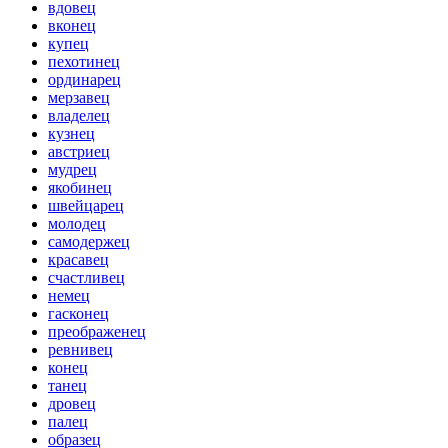
вдовец
вконец
купец
пехотинец
ординарец
мерзавец
владелец
кузнец
австриец
мудрец
якобинец
швейцарец
молодец
самодержец
красавец
счастливец
немец
гасконец
преображенец
ревнивец
конец
танец
дровец
палец
образец