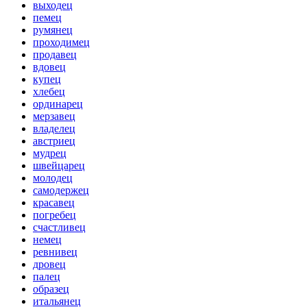
выходец
пемец
румянец
проходимец
продавец
вдовец
купец
хлебец
ординарец
мерзавец
владелец
австриец
мудрец
швейцарец
молодец
самодержец
красавец
погребец
счастливец
немец
ревнивец
дровец
палец
образец
итальянец