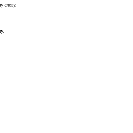
у слову.
у.