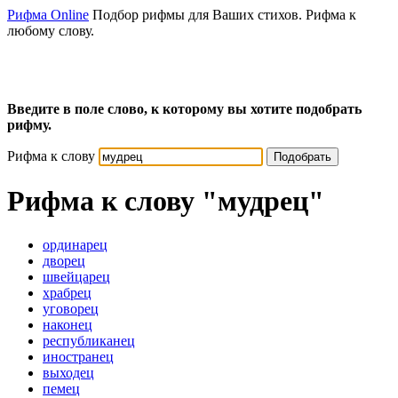
Рифма Online
Подбор рифмы для Ваших стихов. Рифма к
любому слову.
Введите в поле слово, к которому вы хотите подобрать
рифму.
Рифма к слову
Подобрать
Рифма к слову
"мудрец"
ординарец
дворец
швейцарец
храбрец
уговорец
наконец
республиканец
иностранец
выходец
пемец