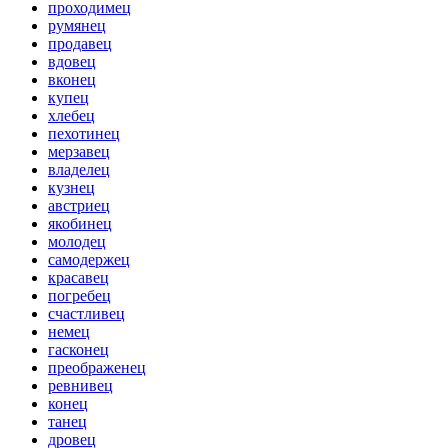
проходимец
румянец
продавец
вдовец
вконец
купец
хлебец
пехотинец
мерзавец
владелец
кузнец
австриец
якобинец
молодец
самодержец
красавец
погребец
счастливец
немец
гасконец
преображенец
ревнивец
конец
танец
дровец