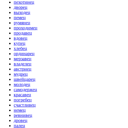
пехотинец
дворец
выходец
пемец
румянец
проходимец
продавец
вдовец
купец
хлебец
ординарец
мерзавец
владелец
австриец
мудрец
швейцарец
молодец
самодержец
красавец
погребец
счастливец
немец
ревнивец
дровец
палец